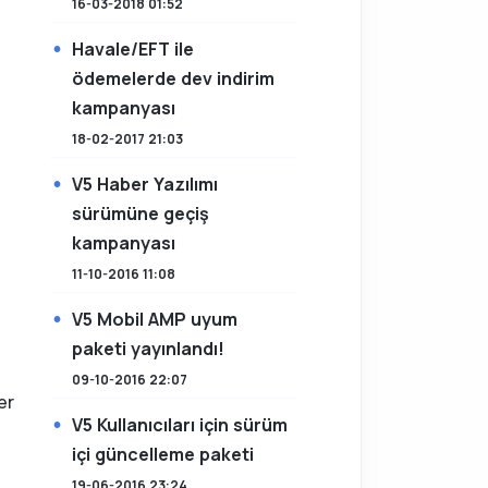
16-03-2018 01:52
Havale/EFT ile
ödemelerde dev indirim
kampanyası
18-02-2017 21:03
V5 Haber Yazılımı
sürümüne geçiş
kampanyası
11-10-2016 11:08
V5 Mobil AMP uyum
paketi yayınlandı!
09-10-2016 22:07
er
V5 Kullanıcıları için sürüm
içi güncelleme paketi
19-06-2016 23:24