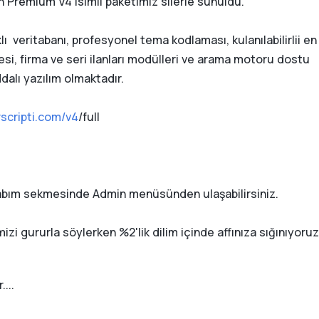
en Premium V4 isimli paketimiz silerle sunuldu.
ı veritabanı, profesyonel tema kodlaması, kulanılabilirlii en
si, firma ve seri ilanları modülleri ve arama motoru dostu
dalı yazılım olmaktadır.
scripti.com/v4
/full
esabım sekmesinde Admin menüsünden ulaşabilirsiniz.
i gururla söylerken %2'lik dilim içinde affınıza sığınıyoruz
...