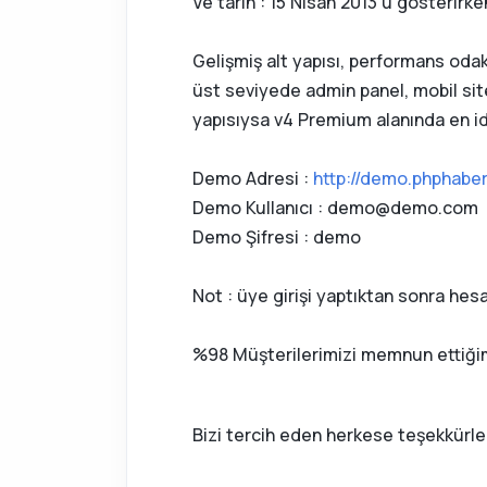
Ve tarih : 15 Nisan 2013'ü gösterirk
Gelişmiş alt yapısı, performans odakl
üst seviyede admin panel, mobil site
yapısıysa v4 Premium alanında en id
Demo Adresi :
http://demo.phphaber
Demo Kullanıcı :
demo@demo.com
Demo Şifresi : demo
Not : üye girişi yaptıktan sonra h
%98 Müşterilerimizi memnun ettiğimiz
Bizi tercih eden herkese teşekkürler.